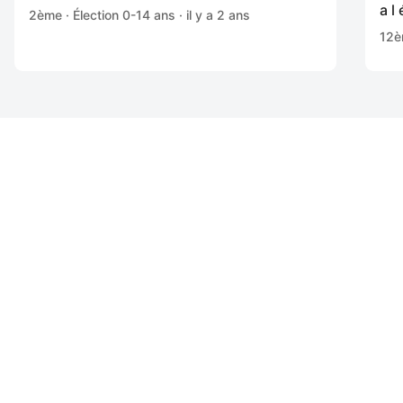
a l
2ème · Élection 0-14 ans · il y a 2 ans
12èm