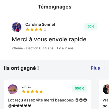
Témoignages
Caroline Sonnet
50 €
Merci à vous envoie rapide
26ème · Élection 0-14 ans · il y a 2 ans
Ils ont gagné !
Plus
Lili L.
500 €
Lot reçu assez vite merci beaucoup 😍😍😍
vra
😍❤️❤️❤️❤️❤️
pou