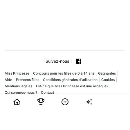
Suivez-nous
:
Miss Princesse
Concours pour les filles de 0 à 14 ans
Gagnantes
Aide
Prénoms filles
Conditions générales d'utilisation
Cookies
Mentions légales
Est-ce que Miss Princesse est une arnaque?
Qui sommes-nous ?
Contact
Copyright © 2009-2026 Playground USA Inc. Tous droits réservés.
Votre fille aime-t-elle montrer son style et ses talents ?
Rejoignez Miss Princesse, la plus grande élection pour les
filles de 0 à 14 ans ! C'est une chance pour votre fille de briller
et de devenir la star du concours du mois. Téléchargez ses