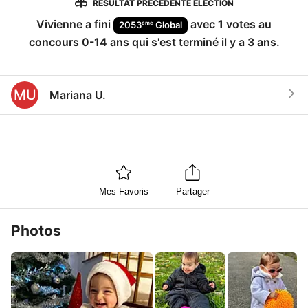
RÉSULTAT PRÉCÉDENTE ÉLECTION
Vivienne
a fini
avec
1
votes au
ème
2053
Global
concours
0-14 ans
qui s'est terminé
il y a 3 ans
.
MU
Mariana U.
Mes Favoris
Partager
Photos