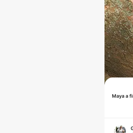
Maya
a f