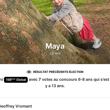
Maya
20 ans
RÉSULTAT PRÉCÉDENTE ÉLECTION
ini
avec
7
votes au concours
6-8 ans
qui s'est
ème
198
Global
y a 13 ans
.
Geoffrey Vromant